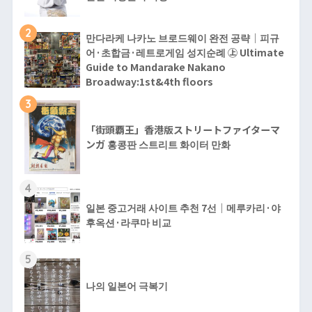
2
만다라케 나카노 브로드웨이 완전 공략｜피규
어·초합금·레트로게임 성지순례 ㊤ Ultimate
Guide to Mandarake Nakano
Broadway:1st&4th floors
3
「街頭覇王」香港版ストリートファイターマ
ンガ 홍콩판 스트리트 화이터 만화
4
일본 중고거래 사이트 추천 7선｜메루카리·야
후옥션·라쿠마 비교
5
나의 일본어 극복기