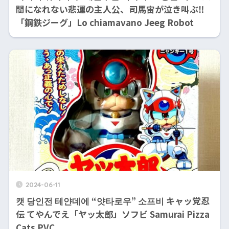
間になれない悲運の主人公、司馬宙が泣き叫ぶ‼
「鋼鉄ジーグ」Lo chiamavano Jeeg Robot
2024-06-11
캣 당인전 테얀데에 “얏타로우” 소프비 キャッ党忍
伝 てやんでえ「ヤッ太郎」ソフビ Samurai Pizza
Cats PVC