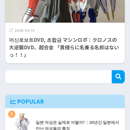
2024-02-13
머신로보트DVD, 초합금 マシンロボ：クロノスの
大逆襲DVD、超合金 「貴様らに名乗る名前はない
っ！！」
POPULAR
1
일본 여성은 실제로 어떨까?｜20년간 일본에서
만난 여성들의 특징