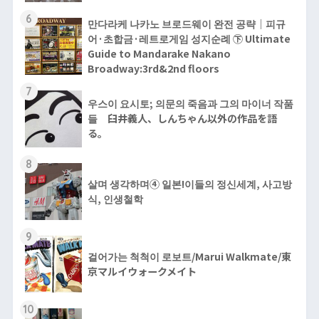
6
만다라케 나카노 브로드웨이 완전 공략｜피규
어·초합금·레트로게임 성지순례 ㊦ Ultimate
Guide to Mandarake Nakano
Broadway:3rd&2nd floors
7
우스이 요시토; 의문의 죽음과 그의 마이너 작품
들 臼井義人、しんちゃん以外の作品を語
る。
8
살며 생각하며④ 일본!이들의 정신세계, 사고방
식, 인생철학
9
걸어가는 척척이 로보트/Marui Walkmate/東
京マルイウォークメイト
10