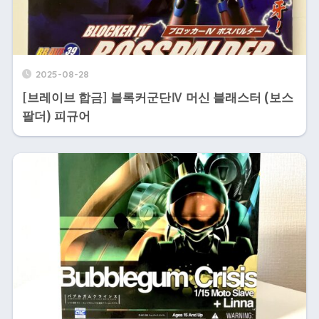
2025-08-28
[브레이브 합금] 블록커군단Ⅳ 머신 블래스터 (보스
팔더) 피규어