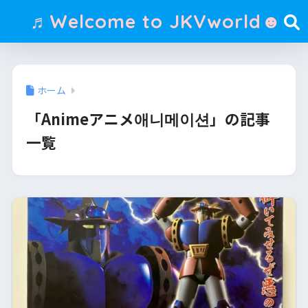
♬Welcome to JKVworld☻
ホーム
「Animeアニメ애니메이션」の記事
一覧