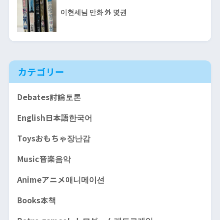
이현세님 만화 外 몇권
カテゴリー
Debates討論토론
English日本語한국어
Toysおもちゃ장난감
Music音楽음악
Animeアニメ애니메이션
Books本책