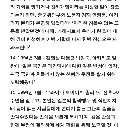
의 기회를 뺏기거나 창씨개명이라는 이상한 일이 강요
되는가 하면, 종군위안부와 노동자 강제 연행등, 여러
가지 문제가 분명히 있었다’
며
‘이러한 참을수 없는 고
통을 받았던것에 대해, 가해자로서 우리가 한 일에 대
해 깊이 반성하며 이번 기회에 다시 한번 진심으로 사
과드린다’
14.
1994년 3월
–
김영삼 대통령
방일중,
아키히토 일
왕
이
‘일본 국민은 과거역사에 대한 깊은 반성에 입각,
귀국 국민과 흔들리지 않는 신뢰와 우정을 쌓기 위해
노력해왔다’
15.
1994년 7월
–
무라야마 토미이치 총리
가,
‘전후 50
주년을 앞두고, 본인은 일본의 침략행위 및 식민지지
배 등이 많은 사람들에게 견디기 힘든 고난과 슬픔을
안겨주었다는 인식을 새롭게 되새기며, 깊은 반성과
함께 부전의 결의하에 세계 평화를 위해 노력할 것’
이