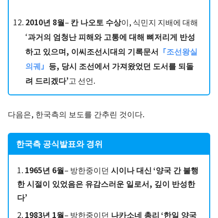
2010년 8월
–
칸 나오토 수상
이, 식민지 지배에 대해
‘
과거의 엄청난 피해와 고통에 대해 뼈저리게 반성
하고 있으며, 이씨조선시대의 기록문서
「조선왕실
의궤」
등, 당시 조선에서 가져왔었던 도서를 되돌
려 드리겠다’
고 선언.
다음은, 한국측의 보도를 간추린 것이다.
한국측 공식발표와 경위
1.
1965년 6월
– 방한중이던
시이나 대신
‘양국 간 불행
한 시절이 있었음은 유감스러운 일로서, 깊이 반성한
다’
2.
1983년 1월
– 방한중이던
나카소네 총리
‘한일 양국