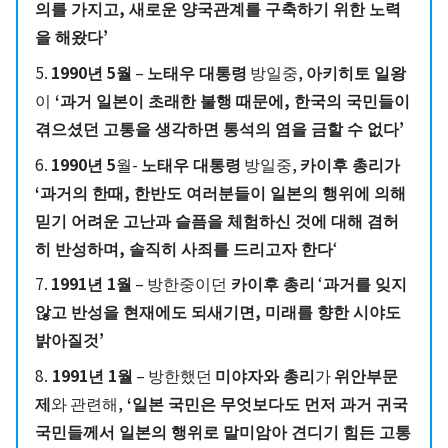
의를 가지고, 새로운 양국관계를 구축하기 위한 노력
을 해왔다’
5.
1990년 5월
–
노태우 대통령
방일중,
아키히토 일왕
이
‘과거 일본이 초래한 불행 때문에, 한국의 국민들이
겪으셨던 고통을 생각하면 통석의 염을 금할 수 없다’
6.
1990년 5
월-
노태우 대통령
방일중,
카이후 총리가
‘과거의 한때, 한반도 여러분들이 일본의 행위에 의해
믿기 어려운 고난과 슬픔을 체험하신 것에 대해 겸허
히 반성하며, 솔직히 사죄를 드리고자 한다
‘
7.
1991년 1월
– 방한중이던
카이후 총리
‘
과거를 잊지
않고 반성을 현재에도 되새기면, 미래를 향한 시야도
밝아질것’
8.
1991년 1월
– 방한했던
미야자와 총리
가
위안부문
제
와 관련해,
‘일본 국민은 무엇보다도 먼저 과거 귀국
국민들께서 일본의 행위로 말미암아 견디기 힘든 고통