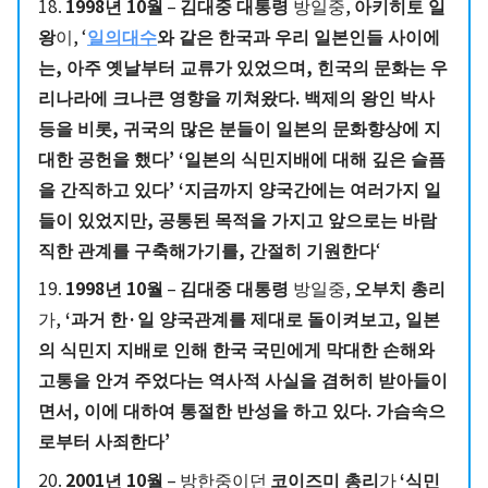
18.
1998년 10월
–
김대중 대통령
방일중,
아키히토 일
왕
이, ‘
일의대수
와 같은 한국과 우리 일본인들 사이에
는, 아주 옛날부터 교류가 있었으며, 힌국의 문화는 우
리나라에 크나큰 영향을 끼쳐왔다. 백제의 왕인 박사
등을 비롯, 귀국의 많은 분들이 일본의 문화향상에 지
대한 공헌을 했다’ ‘일본의 식민지배에 대해 깊은 슬픔
을 간직하고 있다’ ‘지금까지 양국간에는 여러가지 일
들이 있었지만, 공통된 목적을 가지고 앞으로는 바람
직한 관계를 구축해가기를, 간절히 기원한다
‘
19.
1998년 10월
–
김대중 대통령
방일중,
오부치 총리
가,
‘과거 한·일 양국관계를 제대로 돌이켜보고, 일본
의 식민지 지배로 인해 한국 국민에게 막대한 손해와
고통을 안겨 주었다는 역사적 사실을 겸허히 받아들이
면서, 이에 대하여 통절한 반성을 하고 있다. 가슴속으
로부터 사죄한다’
20.
2001년 10월
– 방한중이던
코이즈미 총리
가
‘식민