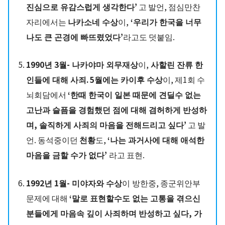
진심으로 유감스럽게 생각한다’
고 발언, 점심만찬
자리에서는
나카소네 수상
이,
‘우리가 한국을 너무
나도 큰 곤경에 빠뜨렸었다’
라고도 덧붙임.
1990년 3월- 나카야마 외무재상
이,
사할린 잔류 한
인들에 대해 사죄.
5월에는 카이후 수상
이, 제1회 수
뇌회담에서
‘한때 한국이 일본 때문에 견딜수 없는
고난과 슬픔을 경험했던 점에 대해 겸허하게 반성하
며, 솔직하게 사죄의 마음을 전해드리고 싶다’
고 발
언. 동석중이던
천황
도,
‘나는 과거사에 대해 애석한
마음을 금할 수가 없다’
라고 표현.
1992년 1월- 미야자와 수상
이
방한중, 종군위안부
문제에 대해
‘말로 표현할수도 없는 고통을 겪으신
분들에게 마음속 깊이 사죄하며 반성하고 싶다, 가