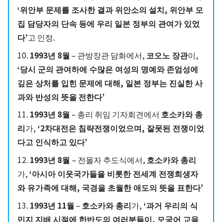
‘위안부 문제를 조사한 결과 위안소의 설치, 위안부 모
집 담당자의 단속 등에 우리 일본 정부의 관여가 있었
다’
고 인정.
10.
1993년 8월
– 관방장관 담화에서,
코오노 장관
이,
‘당시 군의 관여하에 수많은 여성의 명예와 존엄성에
깊은 상처를 입힌 문제에 대해, 일본 정부는 진실한 사
과와 반성의 뜻을
전한다’
11.
1993년 8월
– 총리 취임 기자회견에서
호소카와 총
리
가,
‘2차대전은 침략전쟁이었으며, 잘못된 전쟁이었
다고 인식하고 있다’
12.
1993년 8월
– 전몰자 추도식에서,
호소카와 총리
가,
‘아시아 이웃국가들을 비롯한 전세계 전쟁희생자
와 유가족에 대해, 국경을 초월한 애도의 뜻을 표한다’
13.
1993년 11월
–
호소카와 총리
가,
‘과거 우리의 식
민지 지배 시절에 한반도의 여러분들이, 모국어 교육