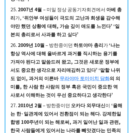
25.
2007년 4월
– 미일 정상 공동기자회견에서
아베 총
리
가,
‘위안부 여성들이 극도의 고난과 희생을 감수해
야만 했던 상황에 대해, 가슴 깊이 애도를 느낀다’ ‘일
본의 총리로서 사과를 하고 싶다’
26.
2009년 10월
– 방한중이던
하토야마 총리
가
‘나는
항상 역사에 대해 올바르게 과거를 직시하는 용기를
가져야 된다고 말씀드려 왔고, 그것은 새로운 정부에
서도 중요한 생각으로 자리매김하고 있다’ ‘말할 나위
도 없이, 과거의 이른바
무라야마 토미이치 담화
의 의
미를, 한 사람 한 사람의 정부 혹은 국민이 중요한 역
사로서 이해하는 것이 우선 중요하다고 생각한다’
27.
2010년 2월
– 방한중이던
오카다 외무대신
이
‘올해
는 한·일관계에 있어서 전환점이 되는 해다. 강제한일
합병 100주년이 되는 해로써, 과거 일어난 일과 관련,
한국 사람들에게 있어서는 나라를 빼앗겼다는 민족의