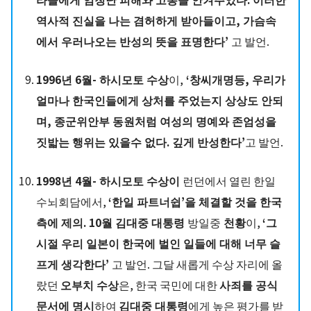
역사적 진실을 나는 겸허하게 받아들이고, 가슴속
에서 우러나오는 반성의 뜻을 표명한다’
고 발언.
1996년 6월- 하시모토 수상
이,
‘창씨개명등, 우리가
얼마나 한국인들에게 상처를 주었는지 상상도 안되
며, 종군위안부 동원처럼 여성의 명예와 존엄성을
짓밟는 행위는 있을수 없다. 깊게 반성한다’
고 발언.
1998년 4월- 하시모토 수상이
런던에서 열린 한일
수뇌회담에서,
‘한일 파트너쉽’을 체결할 것을 한국
측에 제의. 10월 김대중 대통령
방일중
천황
이,
‘그
시절 우리 일본이 한국에 벌인 일들에 대해 너무 슬
프게 생각한다’
고 발언. 그달 새롭게 수상 자리에 올
랐던
오부치 수상
은, 한국 국민에 대한
사죄를 공식
문서에 명시
하여
김대중 대통령
에게 높은 평가를 받