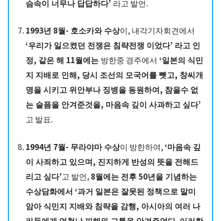
슴속이 너무나 답답하다’
라고 발언.
1993년 8월- 호소카와 수상
이, 내각기자회견에서
‘우리가 일으켰던 전쟁은 침략전쟁 이었다’ 라고 인
정, 같은 해 11월에는
방한중 경주에서
‘일본의 식민
지 지배로 인해, 당시 조선의 모국어를 뺏고, 창씨개
명을 시키고 위안부나 징병을 동원하여, 참을수 없
는 슬픔을 안겨준것을, 마음속 깊이 사과하고 싶다’
고 발표.
1994년 7월- 무라야마 수상
이 방한하여,
‘마음속 깊
이 사죄하고 있으며, 진지하게 반성의 뜻을 전해드
리고 싶다’
고 발언,
8월에는 전후 50년을 기념하는
수상담화에서 ‘과거 일본은 잘못된 정책으로 말미
암아 식민지 지배와 침략을 감행, 아시아의 여러 나
라들에게 엄청난 피해와 고통을 안겨주었다. 이러한