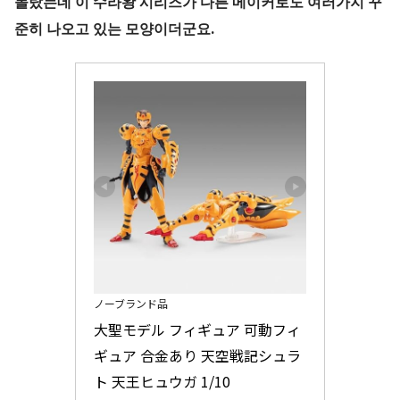
몰랐는데
이
수라왕 시리즈가 다른 메이커로도 여러가지 꾸
준히 나오고 있는 모양이더군요.
ノーブランド品
大聖モデル フィギュア 可動フィ
ギュア 合金あり 天空戦記シュラ
ト 天王ヒュウガ 1/10