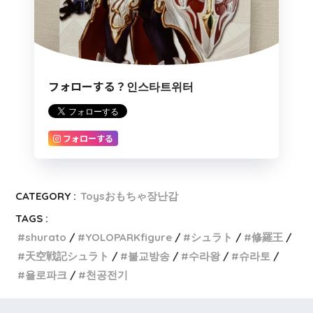
フォローする？인스타트위터
フォローする
CATEGORY :
Toysおもちゃ장난감
TAGS :
shurato
YOLOPARKfigure
シュラト
修羅王
天空戦記シュラト
불교방송
수라왕
슈라토
욜로파크
천공전기