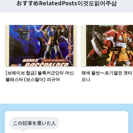
おすすめRelatedPosts이것도읽어주삼
[브레이브 합금] 블록커군단Ⅳ 머신
왜색 물씬～초기열전 겟타
블래스터 (보스팔더) 피규어
오니
この記事を書いた人