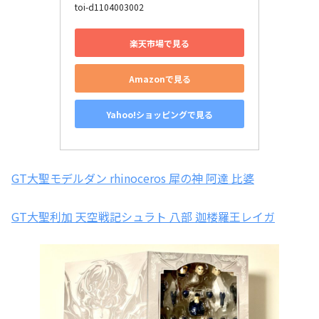
toi-d1104003002
楽天市場で見る
Amazonで見る
Yahoo!ショッピングで見る
GT大聖モデルダン rhinoceros 犀の神 阿達 比婆
GT大聖利加 天空戦記シュラト 八部 迦楼羅王レイガ