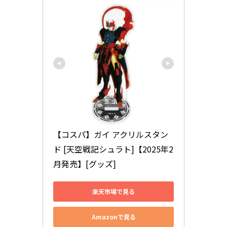
【コスパ】ガイ アクリルスタン
ド [天空戦記シュラト]【2025年2
月発売】[グッズ]
楽天市場で見る
Amazonで見る