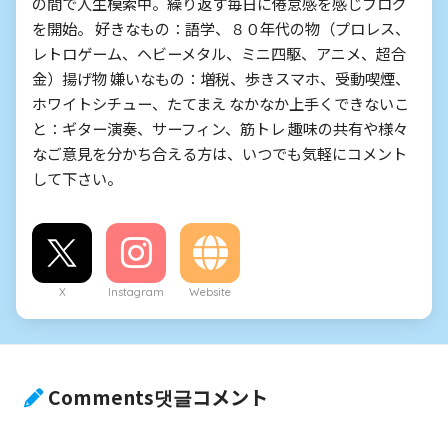
の間で人生模索中。繰り返す毎日に倦怠感を感じブログ
を開始。 好きなもの：語学、８０年代の物（プロレス、
レトロゲーム、ヘビーメタル、ミニ四駆、アニメ、超合
金）揚げ物 嫌いなもの：増税、歩きスマホ、受動喫煙、
ホワイトシチュー、たてまえ なかなか上手くできないこ
と：ギター演奏、サーフィン、筋トレ 趣味の共有や様々
なご意見を分かち合える方は、いつでも気軽にコメント
して下さい。
X
Instagram
Website
Comments댓글コメント