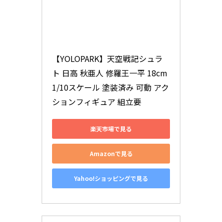
【YOLOPARK】天空戦記シュラ
ト 日高 秋亜人 修羅王一平 18cm 
1/10スケール 塗装済み 可動 アク
ションフィギュア 組立要
楽天市場で見る
Amazonで見る
Yahoo!ショッピングで見る