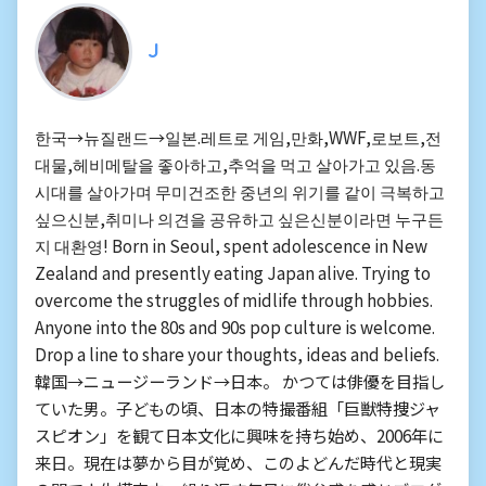
J
한국→뉴질랜드→일본.레트로 게임,만화,WWF,로보트,전
대물,헤비메탈을 좋아하고,추억을 먹고 살아가고 있음.동
시대를 살아가며 무미건조한 중년의 위기를 같이 극복하고
싶으신분,취미나 의견을 공유하고 싶은신분이라면 누구든
지 대환영! Born in Seoul, spent adolescence in New
Zealand and presently eating Japan alive. Trying to
overcome the struggles of midlife through hobbies.
Anyone into the 80s and 90s pop culture is welcome.
Drop a line to share your thoughts, ideas and beliefs.
韓国→ニュージーランド→日本。 かつては俳優を目指し
ていた男。子どもの頃、日本の特撮番組「巨獣特捜ジャ
スピオン」を観て日本文化に興味を持ち始め、2006年に
来日。現在は夢から目が覚め、このよどんだ時代と現実