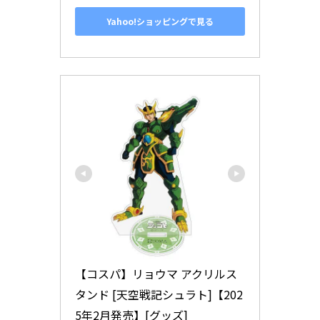
Yahoo!ショッピングで見る
【コスパ】リョウマ アクリルス
タンド [天空戦記シュラト]【202
5年2月発売】[グッズ]