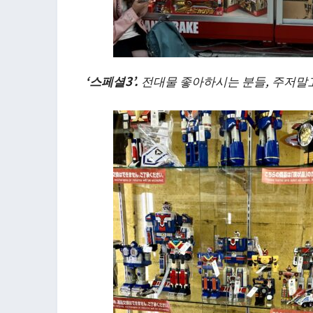
‘스페셜3’.
전대물 좋아하시는 분들, 주저말