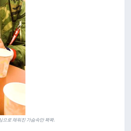
동심으로 채워진 가슴속만 꽉꽉.