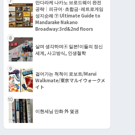
7
만다라케 나카노 브로드웨이 완전
공략｜피규어·초합금·레트로게임
성지순례 ㊦ Ultimate Guide to
Mandarake Nakano
Broadway:3rd&2nd floors
8
살며 생각하며④ 일본!이들의 정신
세계, 사고방식, 인생철학
9
걸어가는 척척이 로보트/Marui
Walkmate/東京マルイウォークメ
イト
10
이현세님 만화 外 몇권