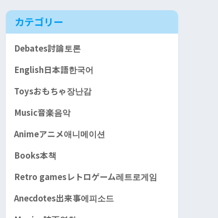
カテゴリー
Debates討論토론
English日本語한국어
Toysおもちゃ장난감
Music音楽음악
Animeアニメ애니메이션
Books本책
Retro gamesレトロゲーム레트로게임
Anecdotes出来事에피소드