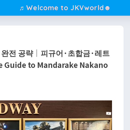
♬Welcome to JKVworld☻
 완전 공략｜피규어·초합금·레트
uide to Mandarake Nakano