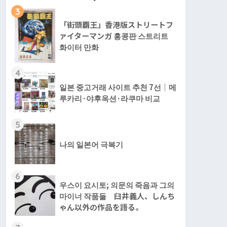
3
「街頭覇王」香港版ストリートフ
ァイターマンガ 홍콩판 스트리트
화이터 만화
4
일본 중고거래 사이트 추천 7선｜메
루카리·야후옥션·라쿠마 비교
5
나의 일본어 극복기
6
우스이 요시토; 의문의 죽음과 그의
마이너 작품들 臼井義人、しんち
ゃん以外の作品を語る。