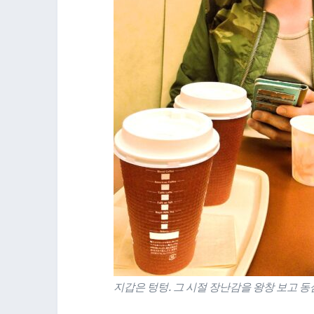
지갑은 텅텅. 그 시절 장난감을 왕창 보고 