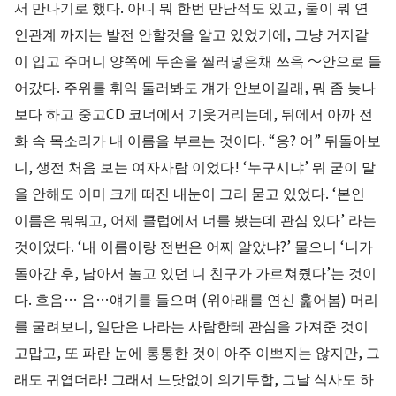
서 만나기로 했다. 아니 뭐 한번 만난적도 있고, 둘이 뭐 연
인관계 까지는 발전 안할것을 알고 있었기에, 그냥 거지같
이 입고 주머니 양쪽에 두손을 찔러넣은채 쓰윽 ～안으로 들
어갔다. 주위를 휘익 둘러봐도 걔가 안보이길래, 뭐 좀 늦나
보다 하고 중고CD 코너에서 기웃거리는데, 뒤에서 아까 전
화 속 목소리가 내 이름을 부르는 것이다. “응? 어” 뒤돌아보
니, 생전 처음 보는 여자사람 이었다! ‘누구시냐’ 뭐 굳이 말
을 안해도 이미 크게 떠진 내눈이 그리 묻고 있었다. ‘본인
이름은 뭐뭐고, 어제 클럽에서 너를 봤는데 관심 있다’ 라는
것이었다. ‘내 이름이랑 전번은 어찌 알았냐?’ 물으니 ‘니가
돌아간 후, 남아서 놀고 있던 니 친구가 가르쳐줬다’는 것이
다. 흐음… 음…얘기를 들으며 (위아래를 연신 훑어봄) 머리
를 굴려보니, 일단은 나라는 사람한테 관심을 가져준 것이
고맙고, 또 파란 눈에 통통한 것이 아주 이쁘지는 않지만, 그
래도 귀엽더라! 그래서 느닷없이 의기투합, 그날 식사도 하