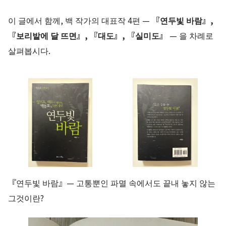
이 글에서 함께, 백 작가의 대표작 4편 —
『연두빛 바람』,
『보리밭에 달 뜨면』, 『대도』, 『실미도』
— 을 차례로
살펴봅시다.
『연두빛 바람』— 고통뿐인 파멸 속에서도 끝내 놓지 않는
그것이란?